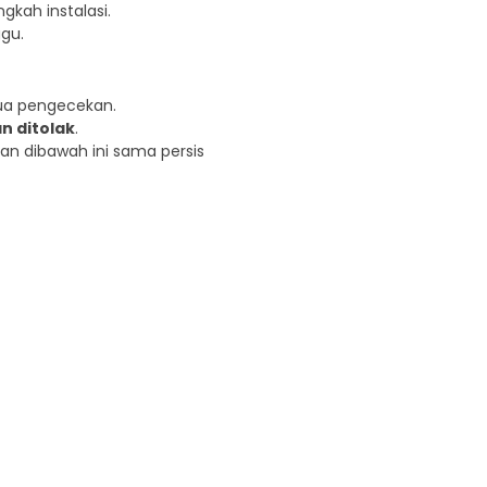
gkah instalasi.
ggu.
a pengecekan.
n ditolak
.
an dibawah ini sama persis