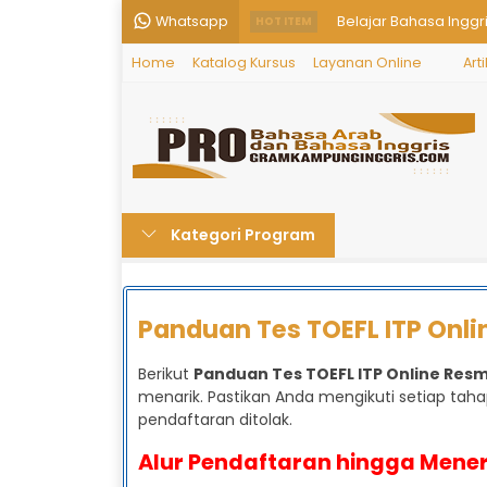
Whatsapp
Belajar Bahasa Inggr
HOT ITEM
Home
Katalog Kursus
Layanan Online
Arti
Kursus Bahasa Inggri
Cepat Fasih Berbahas
Kursus IELTS 1 Bulan
Program kursus bahas
Kategori Program
Program Takallam 3
Program Kuliah Timu
Panduan Tes TOEFL ITP Onli
Kursus Bahasa Inggri
Berikut
Panduan Tes TOEFL ITP Online Resm
menarik. Pastikan Anda mengikuti setiap tah
pendaftaran ditolak.
Alur Pendaftaran hingga Meneri