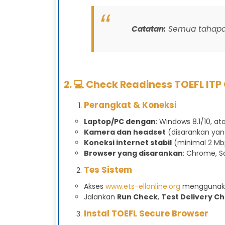
Catatan:
Semua tahapan
2. 💻 Check Readiness TOEFL ITP
Perangkat & Koneksi
Laptop/PC dengan
: Windows 8.1/10, at
Kamera dan headset
(disarankan yang
Koneksi internet stabil
(minimal 2 Mb
Browser yang disarankan
: Chrome, Sa
Tes Sistem
Akses
www.ets-ellonline.org
mengguna
Jalankan
Run Check
,
Test Delivery C
Instal TOEFL Secure Browser