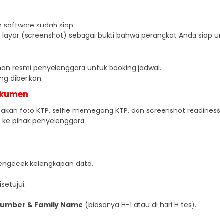
n software sudah siap.
ayar (screenshot) sebagai bukti bahwa perangkat Anda siap un
aman resmi penyelenggara untuk booking jadwal.
ng diberikan.
okumen
rtakan foto KTP, selfie memegang KTP, dan screenshot readiness
 ke pihak penyelenggara.
engecek kelengkapan data.
setujui.
 Number & Family Name
(biasanya H-1 atau di hari H tes).