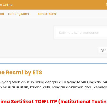
is Online
kel
Tentang Kami
Kontak Kami
s SMA
a Inggris
a Inggris private
B
r Tengah Yordania
ne Resmi by ETS
s SMP
i
yang telah disusun ulang dengan
alur yang lebih ringkas
,
mu
ap
sesuai urutan
, karena
kekurangan dokumen
atau
kesala
ma Sertifikat TOEFL ITP (Institutional Test