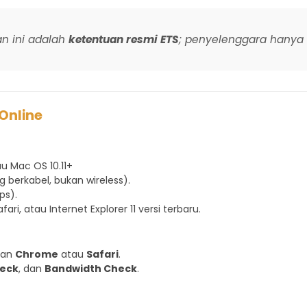
 ini adalah
ketentuan resmi ETS
; penyelenggara hanya 
 Online
au Mac OS 10.11+
 berkabel, bukan wireless).
ps).
fari, atau Internet Explorer 11 versi terbaru.
kan
Chrome
atau
Safari
.
heck
, dan
Bandwidth Check
.