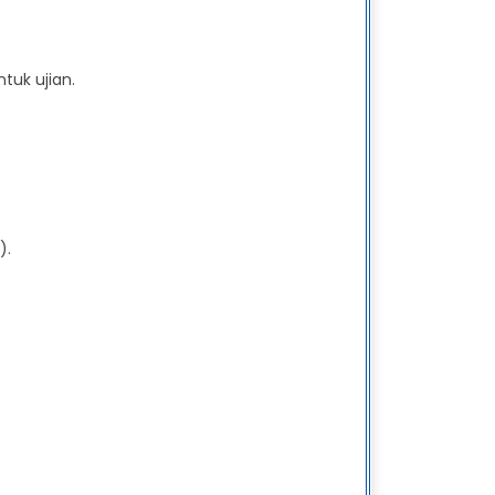
tuk ujian.
).