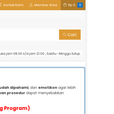
Kontak Kami
Member Area
Rp
0
0
Cari
uka jam 08.00 s/d jam 21.00 , Sabtu- Minggu tutup
dah dipahami
, dan
emotikon
agar lebih
han prosedur
dapat menyebabkan
ing Program)