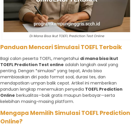
Di Mana Bisa Ikut TOEFL Prediction Test Online
Panduan Mencari Simulasi TOEFL Terbaik
Bagi calon peserta TOEFL, mengetahui
di mana bisa ikut
TOEFL Prediction Test online
adalah langkah awal yang
penting. Dengan *simulasi* yang tepat, Anda bisa
membiasakan diri pada format soal, durasi tes, dan
mendapatkan umpan balik cepat. Artikel ini memberikan
panduan lengkap menemukan penyedia
TOEFL Prediction
Online
berkualitas—baik gratis maupun berbayar—serta
kelebihan masing-masing platform.
Mengapa Memilih Simulasi TOEFL Prediction
Online?