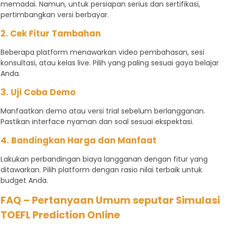
memadai. Namun, untuk persiapan serius dan sertifikasi,
pertimbangkan versi berbayar.
2. Cek Fitur Tambahan
Beberapa platform menawarkan video pembahasan, sesi
konsultasi, atau kelas live. Pilih yang paling sesuai gaya belajar
Anda.
3. Uji Coba Demo
Manfaatkan demo atau versi trial sebelum berlangganan.
Pastikan interface nyaman dan soal sesuai ekspektasi.
4. Bandingkan Harga dan Manfaat
Lakukan perbandingan biaya langganan dengan fitur yang
ditawarkan. Pilih platform dengan rasio nilai terbaik untuk
budget Anda.
FAQ – Pertanyaan Umum seputar Simulasi
TOEFL Prediction Online