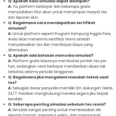
Q: Apakah hasil simulasi dapat disimpan?
A:
Ya, platform berbayar dan beberapa gratis
menyediakan fitur akun untuk menyimpan riwayat tes
dan laporan skor.
Q: Bagaimana cara mendapatkan sertifikat
simulasi?
A:
Untuk platform seperti Program Kampung Inggris Pare,
Anda akan menerima sertifikat resmi setelah
menyelesaikan tes dan membayar biaya yang
ditentukan.
Q: Apakah ada batasan mencoba simulasi?
A:
Platform gratis biasanya membatasi jumlah tes per
hari, sedangkan versi berbayar memberikan akses tak
terbatas selama periode langganan.
Q: Bagaimana jika mengalami masalah teknis saat
tes?
A:
Sebagian besar penyedia memiliki tim dukungan teknis
24/7. Pastikan menghubungi mereka segera jika terjadi
kendala.
Q: Seberapa penting simulasi sebelum tes resmi?
A:
Simulasi sangat penting untuk membiasakan diri
dengan format, mengatur waktu, dan mengurangi