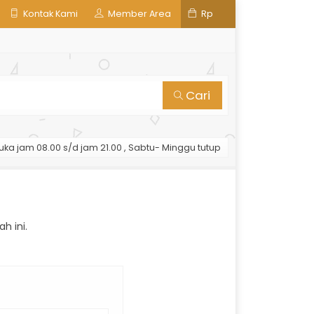
Kontak Kami
Member Area
Rp
Cari
uka jam 08.00 s/d jam 21.00 , Sabtu- Minggu tutup
h ini.