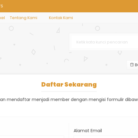
TS
kel
Tentang Kami
Kontak Kami
a Inggris private
r Tengah Arab Saudi
 Tengah Turki
B
lat
iciency Test (EPT)
Daftar Sekarang
ahasa Inggris
kan mendaftar menjadi member dengan mengisi formulir dibawa
Alamat Email