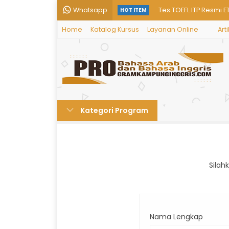
Whatsapp
Tes TOEFL ITP Resmi E
HOT ITEM
Home
Katalog Kursus
Layanan Online
Arti
Program Tamyiz 1 & 2
Program kursus bahas
Program Kuliah Timu
Program Kuliah Timur
Kategori Program
Kursus Percakapan Ki
Sertifikat English Prof
Kursus Percakapan B
Silah
Nama Lengkap