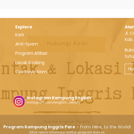
Explore
Ala
Jl. 
Karir
Kab.
Anti-Spam
Buka
Program Afiliasi
tut
Lacak Booking
Hu
Cek Biaya Kirim
Instagram Kampung English
instagram.com/english_versity
Program Kampung Inggris Pare
- From Here, to the World!
Situs resmi informasi daftar program kursus