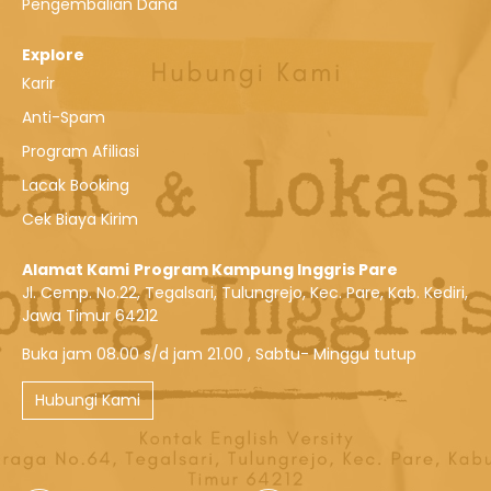
Pengembalian Dana
Explore
Karir
Anti-Spam
Program Afiliasi
Lacak Booking
Cek Biaya Kirim
Alamat Kami
Program Kampung Inggris Pare
Jl. Cemp. No.22, Tegalsari, Tulungrejo, Kec. Pare, Kab. Kediri,
Jawa Timur 64212
Buka jam 08.00 s/d jam 21.00 , Sabtu- Minggu tutup
Hubungi Kami