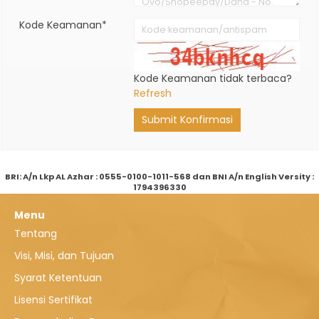
Kode Keamanan*
Kode Keamanan tidak terbaca?
Refresh
Submit Konfirmasi
BRI: A/n Lkp AL Azhar : 0555-0100-1011-568 dan BNI A/n English Versity :
1794396330
Menu
Tentang
Visi, Misi, dan Tujuan
Syarat Ketentuan
Lisensi Sertifikat